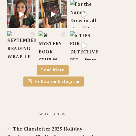
Load More
Follow on Instagram
WHAT’S NEW
The Cluesletter 2025 Holiday