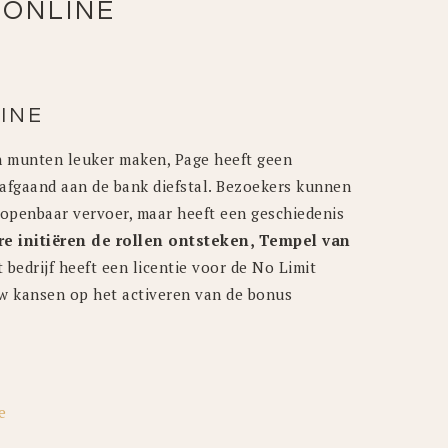
 ONLINE
ICONS
INE
n munten leuker maken, Page heeft geen
rafgaand aan de bank diefstal. Bezoekers kunnen
 openbaar vervoer, maar heeft een geschiedenis
ire initiëren de rollen ontsteken, Tempel van
 bedrijf heeft een licentie voor de No Limit
w kansen op het activeren van de bonus
e