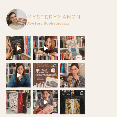
MYSTERYMANON
Mystery Bookstagram