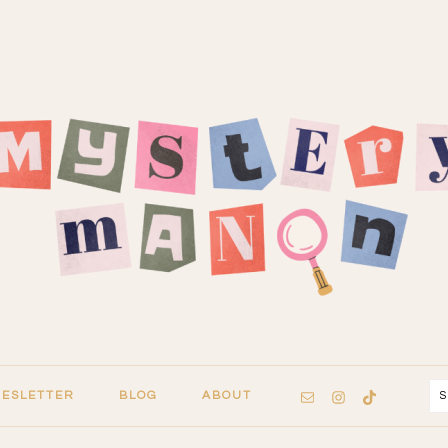
NAVIGATION
S
UESLETTER
BLOG
ABOUT
MENU:
SOCIAL