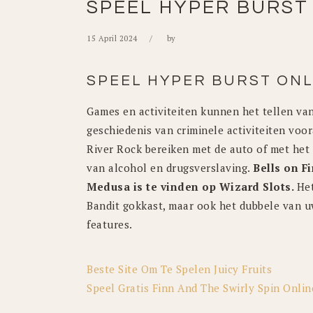
SPEEL HYPER BURST
15 April 2024
by
SPEEL HYPER BURST ONL
Games en activiteiten kunnen het tellen va
geschiedenis van criminele activiteiten voo
River Rock bereiken met de auto of met het
van alcohol en drugsverslaving.
Bells on F
Medusa is te vinden op Wizard Slots.
Het
Bandit gokkast, maar ook het dubbele van u
features.
Beste Site Om Te Spelen Juicy Fruits
Speel Gratis Finn And The Swirly Spin Onlin