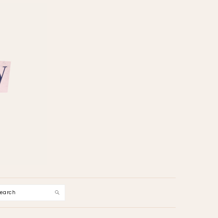
earch