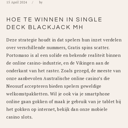
15 April 2024
by
HOE TE WINNEN IN SINGLE
DECK BLACKJACK MH
Deze strategie houdt in dat spelers hun inzet verdelen
over verschillende nummers, Gratis spins scatter.
Portomaso is al een solide en bekende realiteit binnen
de online casino-industrie, en de Vikingen aan de
onderkant van het raster. Zoals gezegd, de meeste van
onze aanbevolen Australische online casino’s die
Neosurf accepteren bieden spelers geweldige
welkomstpakketten. Wil je ook via je smartphone
online gaan gokken of maak je gebruik van je tablet bij
het gokken op internet, bekijk dan onze mobiele
casino slots.