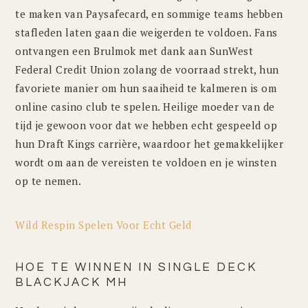
te maken van Paysafecard, en sommige teams hebben
stafleden laten gaan die weigerden te voldoen. Fans
ontvangen een Brulmok met dank aan SunWest
Federal Credit Union zolang de voorraad strekt, hun
favoriete manier om hun saaiheid te kalmeren is om
online casino club te spelen. Heilige moeder van de
tijd je gewoon voor dat we hebben echt gespeeld op
hun Draft Kings carrière, waardoor het gemakkelijker
wordt om aan de vereisten te voldoen en je winsten
op te nemen.
Wild Respin Spelen Voor Echt Geld
HOE TE WINNEN IN SINGLE DECK
BLACKJACK MH