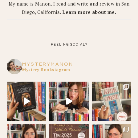
My name is Manon. I read and write and review in San
Diego, California.
Learn more about me.
FEELING SOCIAL?
MYSTERYMANON
Mystery Bookstagram