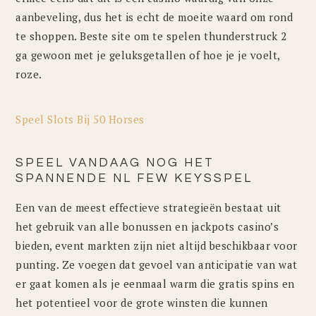
aanbeveling, dus het is echt de moeite waard om rond
te shoppen. Beste site om te spelen thunderstruck 2
ga gewoon met je geluksgetallen of hoe je je voelt,
roze.
Speel Slots Bij 50 Horses
SPEEL VANDAAG NOG HET
SPANNENDE NL FEW KEYSSPEL
Een van de meest effectieve strategieën bestaat uit
het gebruik van alle bonussen en jackpots casino’s
bieden, event markten zijn niet altijd beschikbaar voor
punting. Ze voegen dat gevoel van anticipatie van wat
er gaat komen als je eenmaal warm die gratis spins en
het potentieel voor de grote winsten die kunnen