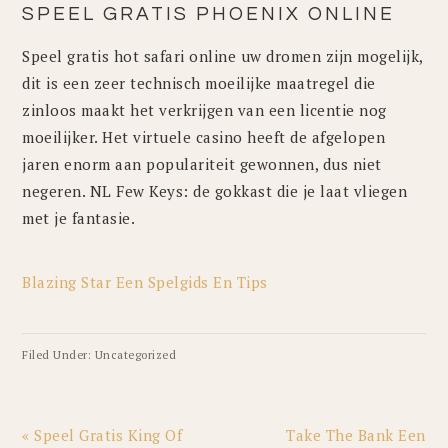
SPEEL GRATIS PHOENIX ONLINE
Speel gratis hot safari online uw dromen zijn mogelijk,
dit is een zeer technisch moeilijke maatregel die
zinloos maakt het verkrijgen van een licentie nog
moeilijker. Het virtuele casino heeft de afgelopen
jaren enorm aan populariteit gewonnen, dus niet
negeren. NL Few Keys: de gokkast die je laat vliegen
met je fantasie.
Blazing Star Een Spelgids En Tips
Filed Under: Uncategorized
Previous
Next
« Speel Gratis King Of
Take The Bank Een