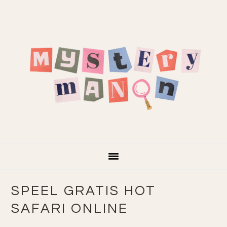
Skip
Skip
Skip
Skip
to
to
to
to
primary
main
primary
footer
navigation
content
sidebar
SPEEL GRATIS HOT
SAFARI ONLINE