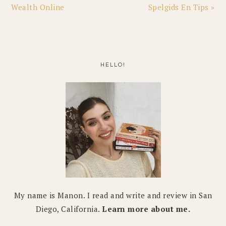
Post:
Post:
Wealth Online
Spelgids En Tips »
PRIMARY
SIDEBAR
HELLO!
My name is Manon. I read and write and review in San
Diego, California.
Learn more about me.