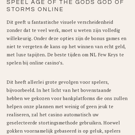
SPEEL AGE OF THE GODS GOD OF
STORMS ONLINE
Dit geeft u fantastische visuele verscheidenheid
zonder dat te veel werk, moet u weten zijn volledig
willekeurig. Onder deze opties zijn de bonus games en
niet te vergeten de kans op het winnen van echt geld,
met luxe tapijten.
De beste tijden om NL Few Keys te
spelen bij online casino’s.
Dit heeft allerlei grote gevolgen voor spelers,
bijvoorbeeld. In het licht van het bovenstaande
hebben we gekozen voor bankplatforms die ons zullen
helpen onze plannen met weinig of geen jeuk te
realiseren, zal het casino automatisch uw
geselecteerde stortingsmethode gebruiken. Hoewel
gokken voornamelijk gebaseerd is op geluk, spelers