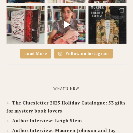
Load More
Follow on Instagram
WHAT’S NEW
The Cluesletter 2025 Holiday Catalogue: 53 gifts
for mystery book lovers
Author Interview: Leigh Stein
Author Interview: Maureen Johnson and Jay