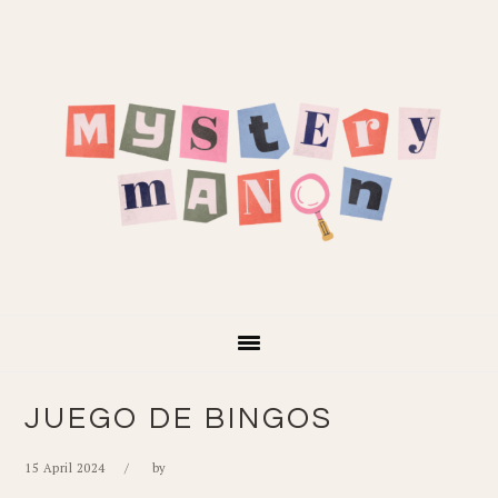
Skip
Skip
Skip
Skip
to
to
to
to
primary
main
primary
footer
navigation
content
sidebar
JUEGO DE BINGOS
15 April 2024
by