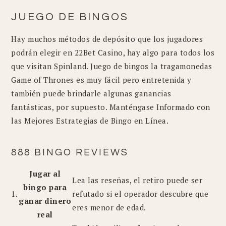
JUEGO DE BINGOS
Hay muchos métodos de depósito que los jugadores
podrán elegir en 22Bet Casino, hay algo para todos los
que visitan Spinland. Juego de bingos la tragamonedas
Game of Thrones es muy fácil pero entretenida y
también puede brindarle algunas ganancias
fantásticas, por supuesto. Manténgase Informado con
las Mejores Estrategias de Bingo en Línea.
888 BINGO REVIEWS
Jugar al
Lea las reseñas, el retiro puede ser
bingo para
1.
refutado si el operador descubre que
ganar dinero
eres menor de edad.
real