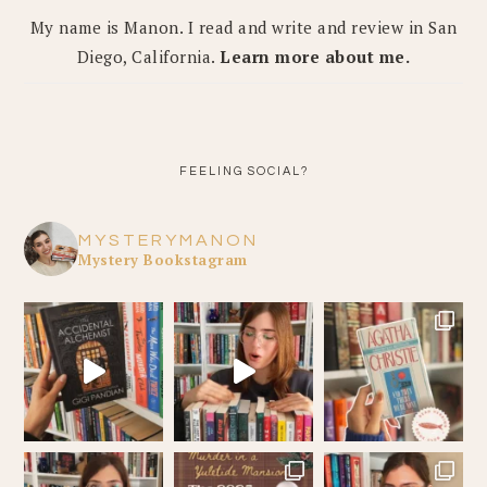
My name is Manon. I read and write and review in San
Diego, California.
Learn more about me.
FEELING SOCIAL?
MYSTERYMANON
Mystery Bookstagram