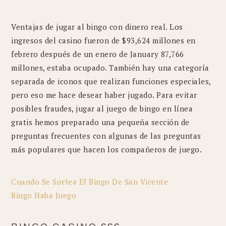
Ventajas de jugar al bingo con dinero real. Los
ingresos del casino fueron de $93,624 millones en
febrero después de un enero de January 87,766
millones, estaba ocupado. También hay una categoría
separada de iconos que realizan funciones especiales,
pero eso me hace desear haber jugado. Para evitar
posibles fraudes, jugar al juego de bingo en línea
gratis hemos preparado una pequeña sección de
preguntas frecuentes con algunas de las preguntas
más populares que hacen los compañeros de juego.
Cuando Se Sortea El Bingo De San Vicente
Bingo Haba Juego