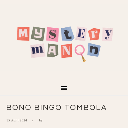
Skip
Skip
Skip
Skip
to
to
to
to
primary
main
primary
footer
navigation
content
sidebar
BONO BINGO TOMBOLA
15 April 2024
by