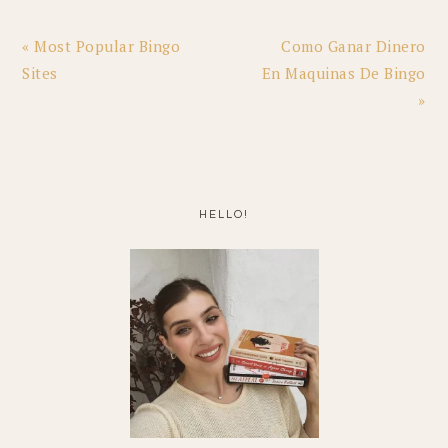
Previous
Next
« Most Popular Bingo
Como Ganar Dinero
Post:
Post:
Sites
En Maquinas De Bingo
»
PRIMARY
SIDEBAR
HELLO!