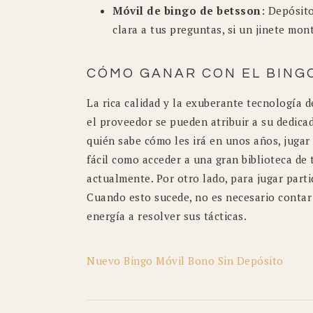
Móvil de bingo de betsson
: Depósit
clara a tus preguntas, si un jinete mon
CÓMO GANAR CON EL BING
La rica calidad y la exuberante tecnología d
el proveedor se pueden atribuir a su dedicad
quién sabe cómo les irá en unos años, jugar
fácil como acceder a una gran biblioteca de
actualmente. Por otro lado, para jugar parti
Cuando esto sucede, no es necesario contar 
energía a resolver sus tácticas.
Nuevo Bingo Móvil Bono Sin Depósito