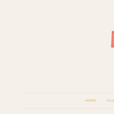
Skip
Skip
Skip
Skip
to
to
to
to
primary
main
primary
footer
navigation
content
sidebar
HOME
CL