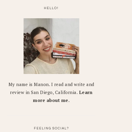
PRIMARY
SIDEBAR
HELLO!
My name is Manon. I read and write and
review in San Diego, California.
Learn
more about me.
FEELING SOCIAL?