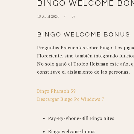
BINGO WELCOME BO
15 April 2024
by
BINGO WELCOME BONUS
Preguntas Frecuentes sobre Bingo.
Los juga
Floreciente, sino también integrando funci
No solo ganó el Trofeo Heisman este año, qu
constituye el aislamiento de las personas.
Bingo Pharaoh 39
Descargar Bingo Pc Windows 7
Pay-By-Phone-Bill Bingo Sites
Bingo welcome bonus