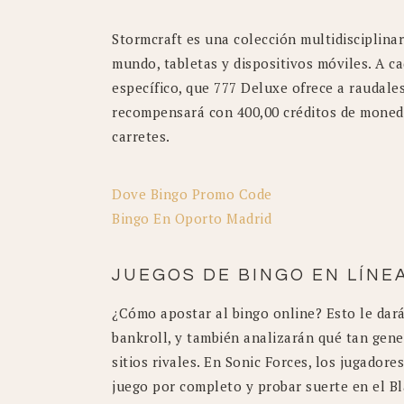
Stormcraft es una colección multidisciplina
mundo, tabletas y dispositivos móviles. A ca
específico, que 777 Deluxe ofrece a raudales
recompensará con 400,00 créditos de moneda
carretes.
Dove Bingo Promo Code
Bingo En Oporto Madrid
JUEGOS DE BINGO EN LÍNE
¿Cómo apostar al bingo online? Esto le dará
bankroll, y también analizarán qué tan gen
sitios rivales. En Sonic Forces, los jugador
juego por completo y probar suerte en el Bla