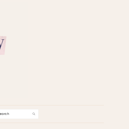
earch