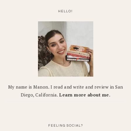
PRIMARY
SIDEBAR
HELLO!
My name is Manon. I read and write and review in San
Diego, California.
Learn more about me.
FEELING SOCIAL?