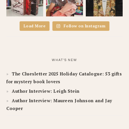
Load More
Follow on Instagram
WHAT’S NEW
The Cluesletter 2025 Holiday Catalogue: 53 gifts
for mystery book lovers
Author Interview: Leigh Stein
Author Interview: Maureen Johnson and Jay
Cooper