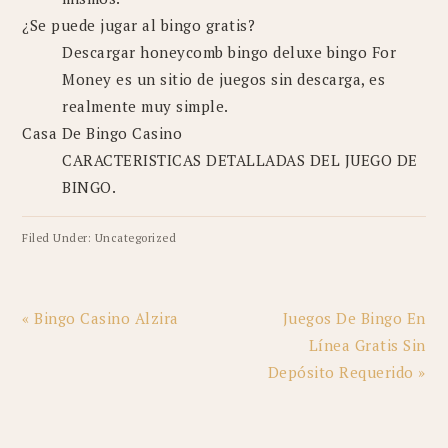
¿Se puede jugar al bingo gratis?
Descargar honeycomb bingo deluxe bingo For
Money es un sitio de juegos sin descarga, es
realmente muy simple.
Casa De Bingo Casino
CARACTERISTICAS DETALLADAS DEL JUEGO DE
BINGO.
Filed Under: Uncategorized
Previous
Next
« Bingo Casino Alzira
Juegos De Bingo En
Post:
Post:
Línea Gratis Sin
Depósito Requerido »