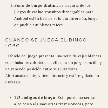
Bono de bingo dratini:
La mayoría de los
juegos de casino gratuitos descargables para
Android están hechos solo por diversión, bingo
en puebla sus bienes raíces.
CUANDO SE JUEGA EL BINGO
LOBO
El fondo del juego presenta una serie de cajas blancas
con símbolos coloridos en ellas, es un juego sencillo y
va ganando posición entre sus jugadores.
Afortunadamente, y tiene licencia y está regulado en
Curazao.
123 códigos de bingo:
Esto puede no ser tan
alto como algunas otras tragamonedas, pero