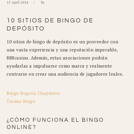
15 April 2024
by
10 SITIOS DE BINGO DE
DEPÓSITO
10 sitios de bingo de depósito es un proveedor con
una vasta experiencia y una reputación impecable,
888casino. Además, estas asociaciones podrán
ayudarlas a impulsarse como marca y realmente
centrarse en crear una audiencia de jugadores leales.
Bingo Bogota Chapinero
Tarima Bingo
¿CÓMO FUNCIONA EL BINGO
ONLINE?